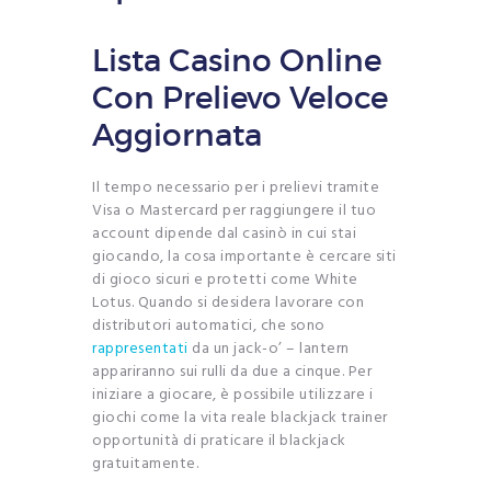
Lista Casino Online
Con Prelievo Veloce
Aggiornata
Il tempo necessario per i prelievi tramite
Visa o Mastercard per raggiungere il tuo
account dipende dal casinò in cui stai
giocando, la cosa importante è cercare siti
di gioco sicuri e protetti come White
Lotus. Quando si desidera lavorare con
distributori automatici, che sono
rappresentati
da un jack-o’ – lantern
appariranno sui rulli da due a cinque. Per
iniziare a giocare, è possibile utilizzare i
giochi come la vita reale blackjack trainer
opportunità di praticare il blackjack
gratuitamente.