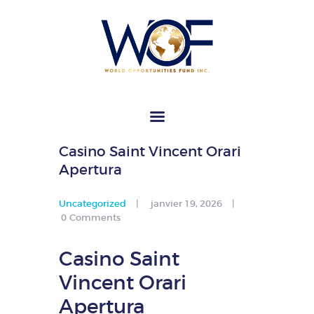
PREPAID CARDS
BUSINESS LOAN
BANKING
Casino Saint Vincent Orari
CONTACTS
Apertura
Uncategorized
janvier 19, 2026
0
Comments
Casino Saint
Vincent Orari
Apertura