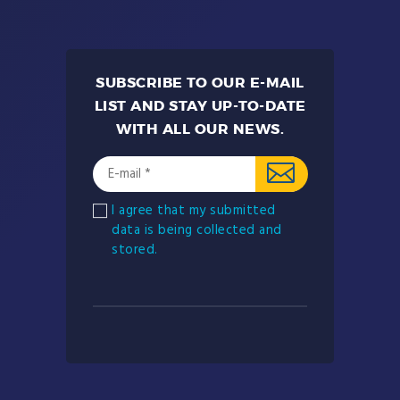
SUBSCRIBE TO OUR E-MAIL
LIST AND STAY UP-TO-DATE
WITH ALL OUR NEWS.
I agree that my submitted
data is being collected and
stored.