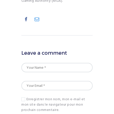
Gaming Authority (MGA).
Leave a comment
Enregistrer mon nom, mon e-mail et
mon site dans le navigateur pour mon
prochain commentaire.